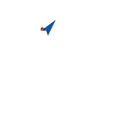
Fonds d'investissement et de
développement athlétique
No d'enregistrement
81830 5013
RR0001