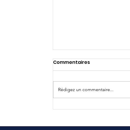
Commentaires
Rédigez un commentaire...
Grands gagnants du
Programme Bourses
d'Études Jeunes Athlètes