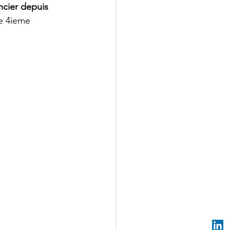
ncier depuis 
e 4ieme 