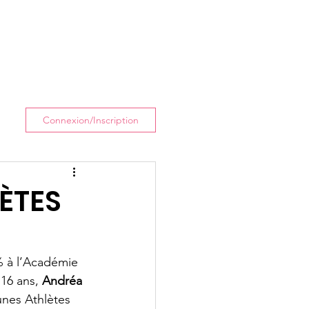
Connexion/Inscription
ÈTES
 à l’Académie 
16 ans, 
Andréa 
unes Athlètes 