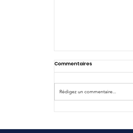
Commentaires
Rédigez un commentaire...
Grands gagnants du
Programme Bourses
d'Études Jeunes Athlètes