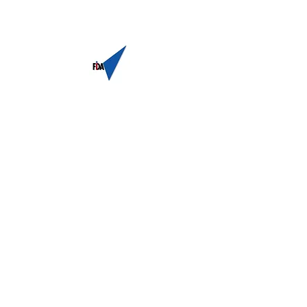
Fonds d'investissement et de
développement athlétique
No d'enregistrement
81830 5013
RR0001